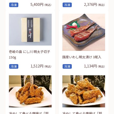
5,400円
2,376円
冷凍
冷凍
（税込）
（税込）
壱岐の島 にし川 明太子切子
国産いわし明太漬け 3尾入
150g
1,512円
1,134円
冷凍
冷凍
（税込）
（税込）
冷やして食べる唐揚げ「努
冷やして食べる唐揚げ「努