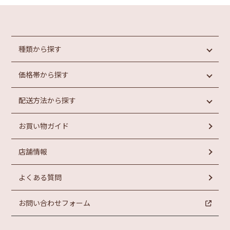
種類から探す
価格帯から探す
めんたいこ
魚介類加工品
配送方法から探す
惣菜・パン
円未満
もつ鍋
円以上
1,000
1,000
お買い物ガイド
ラーメン
常温商品
円以上
お菓子
冷蔵商品
円以上
2,000
3,000
店舗情報
冷凍商品
円以上
円以上
4,000
5,000
よくある質問
お問い合わせフォーム