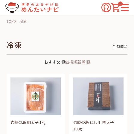
0
TOP
冷凍
冷凍
全43商品
おすすめ順
価格順
新着順
壱岐の島 明太子 1㎏
壱岐の島 にし川 明太子
180g