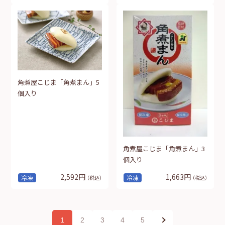
角煮屋こじま「角煮まん」5
個入り
角煮屋こじま「角煮まん」3
個入り
2,592円
1,663円
冷凍
冷凍
（税込）
（税込）
1
2
3
4
5