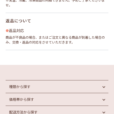
※常温、冷蔵、冷凍商品の同梱できません。予めご了承くださいま
せ。
返品について
返品対応
商品が不良品の場合、またはご注文と異なる商品が到着した場合の
み、交換・返品の対応をさせていただきます。
種類から探す
価格帯から探す
めんたいこ
魚介類加工品
配送方法から探す
惣菜・パン
円未満
もつ鍋
円以上
1,000
1,000