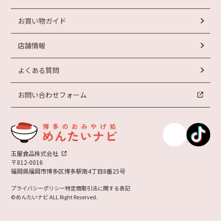
お買い物ガイド
ラーメン
常温商品
円以上
お菓子
冷蔵商品
円以上
2,000
3,000
店舗情報
冷凍商品
円以上
円以上
4,000
5,000
よくある質問
お問い合わせフォーム
玉屋食品株式会社
〒812-0016
福岡県福岡市博多区博多駅南4丁目8番25号
プライバシーポリシー
特定商取引法に関する表記
©めんたいナビ ALL Right Reserved.