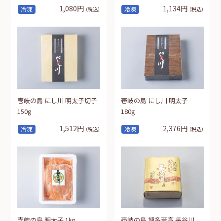
1,080円
1,134円
冷凍
冷凍
（税込）
（税込）
壱岐の島 にし川 明太子切子
壱岐の島 にし川 明太子
150g
180g
1,512円
2,376円
冷凍
冷凍
（税込）
（税込）
壱岐の島 明太子 1㎏
壱岐の島 博多至高 長谷川