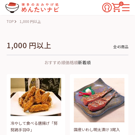
0
TOP
1,000 円以上
1,000 円以上
全45商品
おすすめ順
価格順
新着順
冷やして食べる唐揚げ「努
国産いわし明太漬け 3尾入
努鶏手羽中」