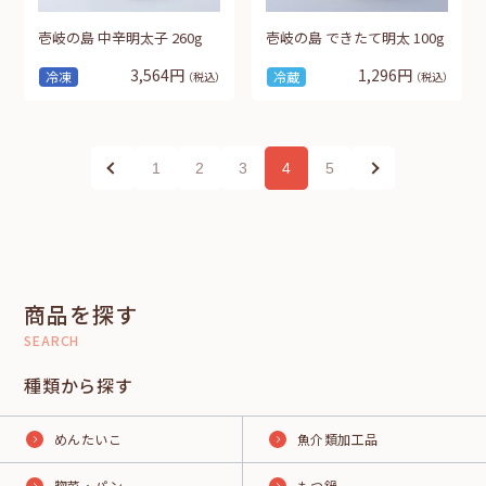
壱岐の島 中辛明太子 260g
壱岐の島 できたて明太 100g
3,564円
1,296円
冷凍
冷蔵
（税込）
（税込）
1
2
3
4
5
商品を探す
SEARCH
種類から探す
めんたいこ
魚介類加工品
惣菜・パン
もつ鍋