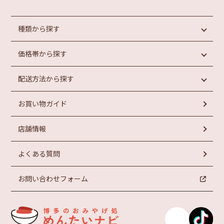
種類から探す
価格帯から探す
めんたいこ
魚介類加工品
配送方法から探す
惣菜・パン
円未満
もつ鍋
円以上
1,000
1,000
お買い物ガイド
ラーメン
常温商品
円以上
お菓子
冷蔵商品
円以上
2,000
3,000
店舗情報
冷凍商品
円以上
円以上
4,000
5,000
よくある質問
お問い合わせフォーム