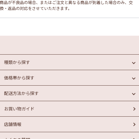
商品が不良品の場合、またはご注文と異なる商品が到着した場合のみ、交
換・返品の対応をさせていただきます。
種類から探す
価格帯から探す
めんたいこ
魚介類加工品
配送方法から探す
惣菜・パン
円未満
もつ鍋
円以上
1,000
1,000
お買い物ガイド
ラーメン
常温商品
円以上
お菓子
冷蔵商品
円以上
2,000
3,000
店舗情報
冷凍商品
円以上
円以上
4,000
5,000