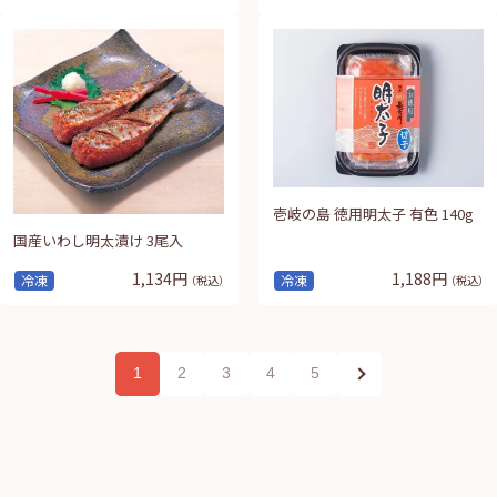
壱岐の島 徳用明太子 有色 140g
国産いわし明太漬け 3尾入
1,134円
1,188円
冷凍
冷凍
（税込）
（税込）
1
2
3
4
5