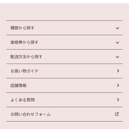
種類から探す
価格帯から探す
めんたいこ
魚介類加工品
配送方法から探す
惣菜・パン
円未満
もつ鍋
円以上
1,000
1,000
お買い物ガイド
ラーメン
常温商品
円以上
お菓子
冷蔵商品
円以上
2,000
3,000
店舗情報
冷凍商品
円以上
円以上
4,000
5,000
よくある質問
お問い合わせフォーム