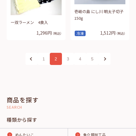
壱岐の島 にし川 明太子切子
150g
一双ラーメン 4食入
1,296円
1,512円
冷凍
（税込）
（税込）
1
2
3
4
5
商品を探す
SEARCH
種類から探す
めんたいこ
魚介類加工品