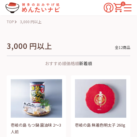
0
TOP
3,000 円以上
3,000 円以上
全12商品
おすすめ順
価格順
新着順
壱岐の島 もつ鍋 醤油味 2～3
壱岐の島 無着色明太子 260g
人前