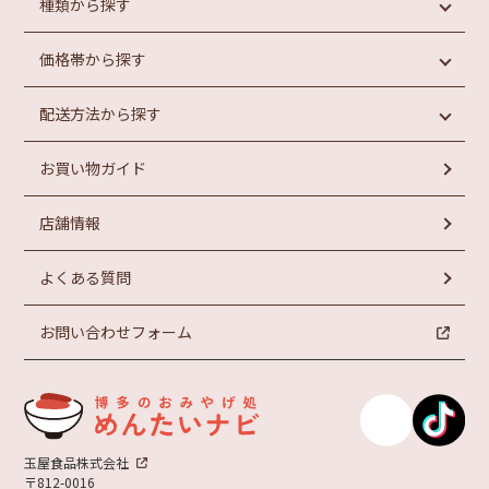
種類から探す
価格帯から探す
めんたいこ
魚介類加工品
配送方法から探す
惣菜・パン
円未満
もつ鍋
円以上
1,000
1,000
お買い物ガイド
ラーメン
常温商品
円以上
お菓子
冷蔵商品
円以上
2,000
3,000
店舗情報
冷凍商品
円以上
円以上
4,000
5,000
よくある質問
お問い合わせフォーム
玉屋食品株式会社
〒812-0016