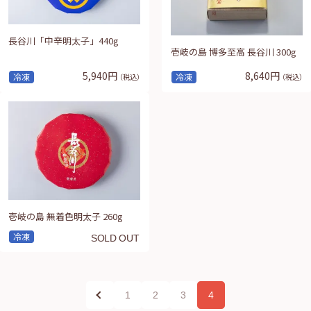
長谷川「中辛明太子」440g
壱岐の島 博多至高 長谷川 300g
5,940円
8,640円
冷凍
冷凍
（税込）
（税込）
壱岐の島 無着色明太子 260g
冷凍
SOLD OUT
1
2
3
4