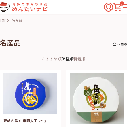
0
TOP
名産品
名産品
全37商
おすすめ順
価格順
新着順
壱岐の島 中辛明太子 260g