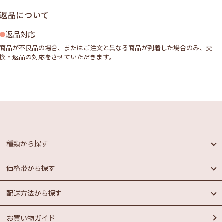
返品について
返品対応
商品が不良品の場合、またはご注文と異なる商品が到着した場合のみ、交
換・返品の対応をさせていただきます。
種類から探す
価格帯から探す
めんたいこ
魚介類加工品
配送方法から探す
惣菜・パン
円未満
もつ鍋
円以上
1,000
1,000
お買い物ガイド
ラーメン
常温商品
円以上
お菓子
冷蔵商品
円以上
2,000
3,000