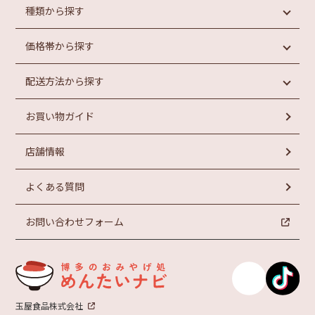
種類から探す
価格帯から探す
めんたいこ
魚介類加工品
配送方法から探す
惣菜・パン
円未満
もつ鍋
円以上
1,000
1,000
お買い物ガイド
ラーメン
常温商品
円以上
お菓子
冷蔵商品
円以上
2,000
3,000
店舗情報
冷凍商品
円以上
円以上
4,000
5,000
よくある質問
お問い合わせフォーム
玉屋食品株式会社