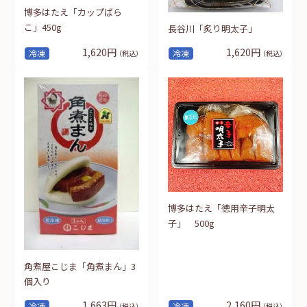
博多はたえ「カップばら
こ」450g
長谷川「炙り明太子」
1,620円
1,620円
冷凍
冷凍
（税込）
（税込）
博多はたえ「徳用辛子明太
子」 500g
角煮屋こじま「角煮まん」3
個入り
1,663円
2,160円
冷凍
冷凍
（税込）
（税込）