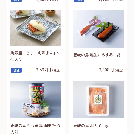
角煮屋こじま「角煮まん」5
壱岐の島 燻製からすみ 1袋
個入り
2,592円
2,808円
冷凍
（税込）
（税込）
壱岐の島 もつ鍋 醤油味 2～3
壱岐の島 明太子 1㎏
人前