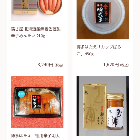
福さ屋 北海道産無着色謹製
辛子めんたい 210g
博多はたえ「カップばら
こ」450g
3,240円
1,620円
（税込）
（税込）
博多はたえ「徳用辛子明太