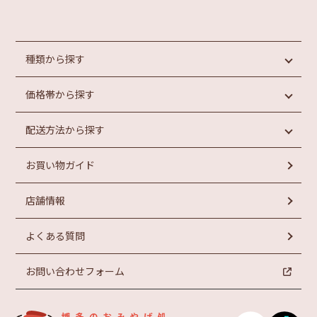
種類から探す
価格帯から探す
めんたいこ
魚介類加工品
配送方法から探す
惣菜・パン
円未満
もつ鍋
円以上
1,000
1,000
お買い物ガイド
ラーメン
常温商品
円以上
お菓子
冷蔵商品
円以上
2,000
3,000
店舗情報
冷凍商品
円以上
円以上
4,000
5,000
よくある質問
お問い合わせフォーム