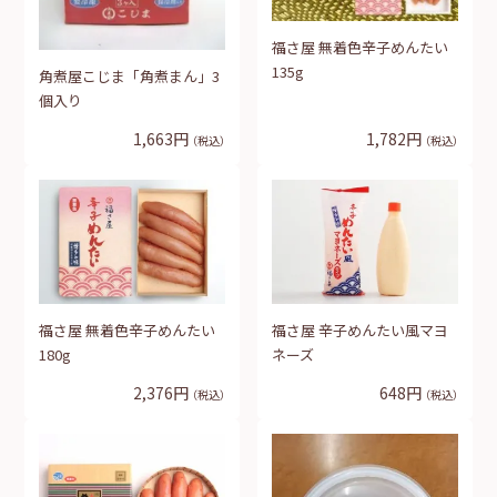
福さ屋 無着色辛子めんたい
135g
角煮屋こじま「角煮まん」3
個入り
1,663円
1,782円
（税込）
（税込）
福さ屋 無着色辛子めんたい
福さ屋 辛子めんたい風マヨ
180g
ネーズ
2,376円
648円
（税込）
（税込）