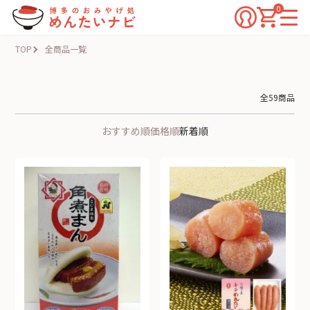
0
TOP
全商品一覧
全59商品
おすすめ順
価格順
新着順