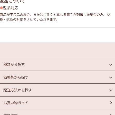
返品について
返品対応
商品が不良品の場合、またはご注文と異なる商品が到着した場合のみ、交
換・返品の対応をさせていただきます。
種類から探す
価格帯から探す
めんたいこ
魚介類加工品
配送方法から探す
惣菜・パン
円未満
もつ鍋
円以上
1,000
1,000
お買い物ガイド
ラーメン
常温商品
円以上
お菓子
冷蔵商品
円以上
2,000
3,000