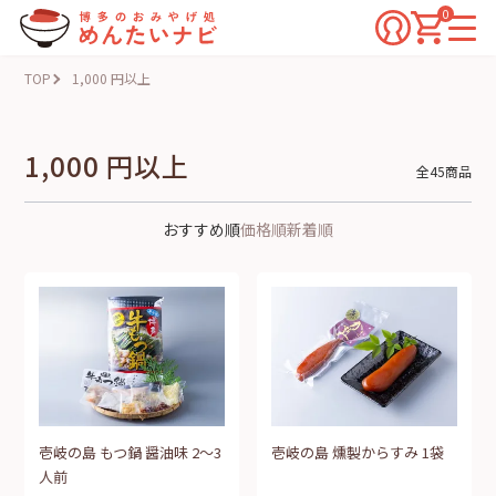
0
TOP
1,000 円以上
1,000 円以上
全45商品
おすすめ順
価格順
新着順
壱岐の島 もつ鍋 醤油味 2～3
壱岐の島 燻製からすみ 1袋
人前