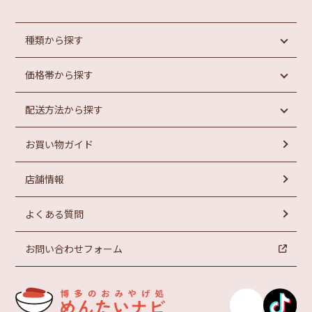
種類から探す
価格帯から探す
めんたいこ
魚介類加工品
配送方法から探す
惣菜・パン
円未満
もつ鍋
円以上
1,000
1,000
お買い物ガイド
ラーメン
常温商品
円以上
お菓子
冷蔵商品
円以上
2,000
3,000
店舗情報
冷凍商品
円以上
円以上
4,000
5,000
よくある質問
お問い合わせフォーム