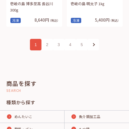
壱岐の島 博多至高 長谷川
壱岐の島 明太子 1㎏
300g
8,640円
5,400円
冷凍
冷凍
（税込）
（税込）
1
2
3
4
5
商品を探す
SEARCH
種類から探す
めんたいこ
魚介類加工品
惣菜・パン
もつ鍋