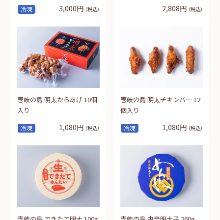
3,000円
2,808円
冷凍
（税込）
（税込）
壱岐の島 明太からあげ 10個
壱岐の島 明太チキンバー 12
入り
個入り
1,080円
1,080円
冷凍
冷凍
（税込）
（税込）
壱岐の島 できたて明太 100g
壱岐の島 中辛明太子 260g