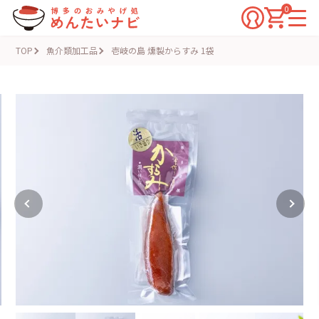
0
TOP
魚介類加工品
壱岐の島 燻製からすみ 1袋