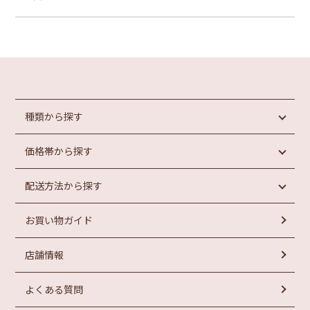
種類から探す
価格帯から探す
めんたいこ
魚介類加工品
配送方法から探す
惣菜・パン
円未満
もつ鍋
円以上
1,000
1,000
お買い物ガイド
ラーメン
常温商品
円以上
お菓子
冷蔵商品
円以上
2,000
3,000
店舗情報
冷凍商品
円以上
円以上
4,000
5,000
よくある質問