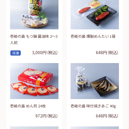
壱岐の島 もつ鍋 醤油味 2～3
壱岐の島 燻製めんたい 1袋
人前
3,000円
（税込）
648円
（税込）
冷凍
壱岐の島 めん煎 24枚
壱岐の島 味付焼きあご 40g
972円
（税込）
648円
（税込）