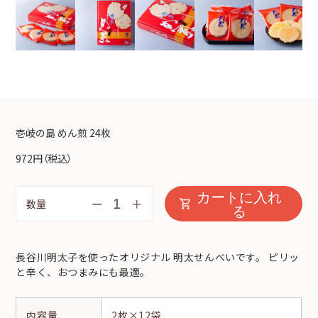
壱岐の島 めん煎 24枚
972円
（税込）
カートに入れ
ー
＋
数量
る
長谷川明太子を使ったオリジナル 明太せんべいです。 ピリッ
と辛く、おつまみにも最適。
内容量
2枚×12袋