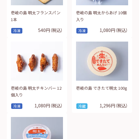
壱岐の島 明太フランスパン
壱岐の島 明太からあげ 10個
1本
入り
540円
（税込）
1,080円
（税込）
冷凍
冷凍
壱岐の島 明太チキンバー 12
壱岐の島 できたて明太 100g
個入り
1,080円
（税込）
1,296円
（税込）
冷凍
冷蔵