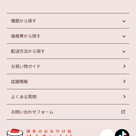
種類から探す
価格帯から探す
めんたいこ
魚介類加工品
配送方法から探す
惣菜・パン
円未満
もつ鍋
円以上
1,000
1,000
お買い物ガイド
ラーメン
常温商品
円以上
お菓子
冷蔵商品
円以上
2,000
3,000
店舗情報
冷凍商品
円以上
円以上
4,000
5,000
よくある質問
お問い合わせフォーム