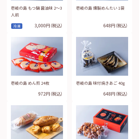
壱岐の島 もつ鍋 醤油味 2～3
壱岐の島 燻製めんたい 1袋
人前
3,000円
（税込）
648円
（税込）
冷凍
壱岐の島 めん煎 24枚
壱岐の島 味付焼きあご 40g
972円
（税込）
648円
（税込）