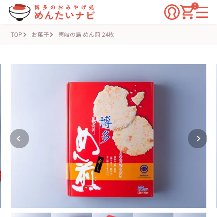
0
TOP
お菓子
壱岐の島 めん煎 24枚