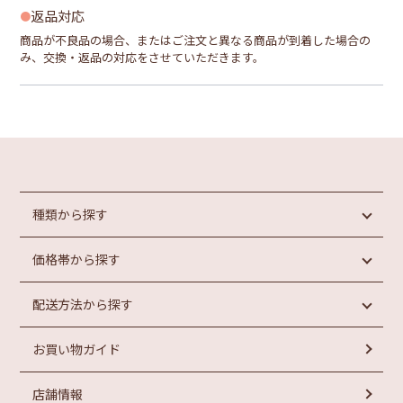
返品対応
商品が不良品の場合、またはご注文と異なる商品が到着した場合の
み、交換・返品の対応をさせていただきます。
種類から探す
価格帯から探す
めんたいこ
魚介類加工品
配送方法から探す
惣菜・パン
円未満
もつ鍋
円以上
1,000
1,000
お買い物ガイド
ラーメン
常温商品
円以上
お菓子
冷蔵商品
円以上
2,000
3,000
店舗情報
冷凍商品
円以上
円以上
4,000
5,000