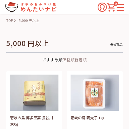
0
TOP
5,000 円以上
5,000 円以上
全4商品
おすすめ順
価格順
新着順
壱岐の島 博多至高 長谷川
壱岐の島 明太子 1㎏
300g