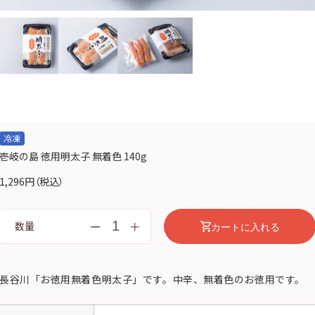
冷凍
壱岐の島 徳用明太子 無着色 140g
1,296円
（税込）
ー
＋
数量
カートに入れる
長谷川「お徳用無着色明太子」です。中辛、無着色のお徳用です。