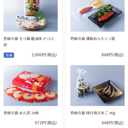
壱岐の島 もつ鍋 醤油味 2～3人
壱岐の島 燻製めんたい 1袋
前
3,000円
（税込）
648円
（税込）
冷凍
壱岐の島 めん煎 24枚
壱岐の島 味付焼きあご 40g
972円
（税込）
648円
（税込）