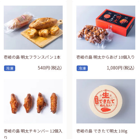
壱岐の島 明太フランスパン 1本
壱岐の島 明太からあげ 10個入り
540円
（税込）
1,080円
（税込）
冷凍
冷凍
壱岐の島 明太チキンバー 12個入
壱岐の島 できたて明太 100g
り