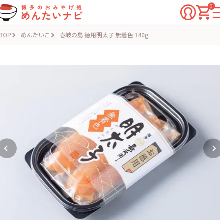
0
TOP
めんたいこ
壱岐の島 徳用明太子 無着色 140g