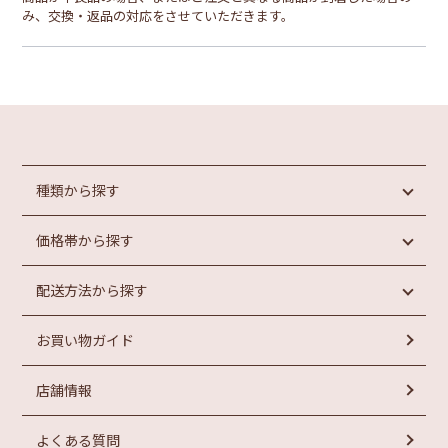
み、交換・返品の対応をさせていただきます。
種類から探す
価格帯から探す
めんたいこ
魚介類加工品
配送方法から探す
惣菜・パン
円未満
もつ鍋
円以上
1,000
1,000
お買い物ガイド
ラーメン
常温商品
円以上
お菓子
冷蔵商品
円以上
2,000
3,000
店舗情報
冷凍商品
円以上
円以上
4,000
5,000
よくある質問