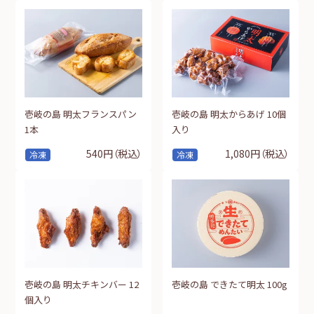
壱岐の島 明太フランスパン
壱岐の島 明太からあげ 10個
1本
入り
540円
（税込）
1,080円
（税込）
冷凍
冷凍
壱岐の島 明太チキンバー 12
壱岐の島 できたて明太 100g
個入り