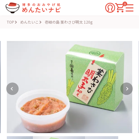
0
TOP
めんたいこ
壱岐の島 茎わさび明太 120g