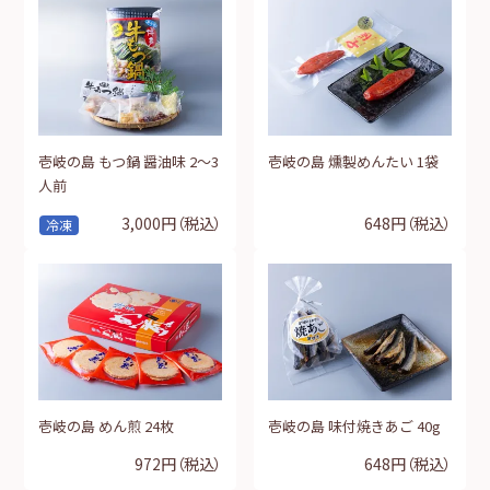
壱岐の島 もつ鍋 醤油味 2～3
壱岐の島 燻製めんたい 1袋
人前
3,000円
（税込）
648円
（税込）
冷凍
壱岐の島 めん煎 24枚
壱岐の島 味付焼きあご 40g
972円
（税込）
648円
（税込）