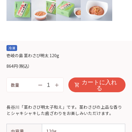
冷凍
壱岐の島 茎わさび明太 120g
864円
（税込）
カートに入れ
ー
＋
数量
る
長谷川「茎わさび明太子和え」です。茎わさびの上品な香り
とシャキシャキした歯ざわりをお楽しみいただけます。
内容量
120g