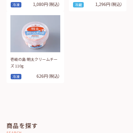
1,080円
（税込）
1,296円
（税込）
冷凍
冷蔵
壱岐の島 明太クリームチー
ズ 110g
626円
（税込）
冷凍
商品を探す
SEARCH