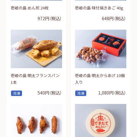
壱岐の島 めん煎 24枚
壱岐の島 味付焼きあご 40g
972円
（税込）
648円
（税込）
壱岐の島 明太フランスパン
壱岐の島 明太からあげ 10個
1本
入り
540円
（税込）
1,080円
（税込）
冷凍
冷凍