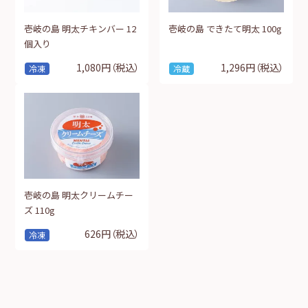
壱岐の島 明太チキンバー 12
壱岐の島 できたて明太 100g
個入り
1,080円
（税込）
1,296円
（税込）
冷凍
冷蔵
壱岐の島 明太クリームチー
ズ 110g
626円
（税込）
冷凍