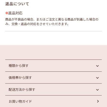
返品について
返品対応
商品が不良品の場合、またはご注文と異なる商品が到着した場合の
み、交換・返品の対応をさせていただきます。
種類から探す
価格帯から探す
めんたいこ
魚介類加工品
配送方法から探す
惣菜・パン
円未満
もつ鍋
円以上
1,000
1,000
お買い物ガイド
ラーメン
常温商品
円以上
お菓子
冷蔵商品
円以上
2,000
3,000