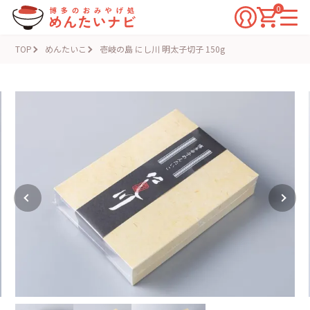
0
TOP
めんたいこ
壱岐の島 にし川 明太子切子 150g