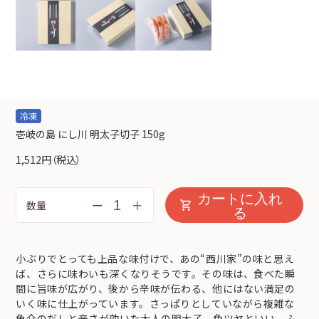
冷凍
壱岐の島 にし川 明太子切子 150g
1,512円
（税込）
カートに入れ
ー
＋
数量
る
小ぶりでとっても上品な味付けで、あの“西川家”の味と思え
ば、さらに味わいも深くなりそうです。その味は、食べた瞬
間に旨味が広がり、後から辛味が伝わる、他にはない満足の
いく味に仕上がっています。さっぱりとしていながら複雑な
魚介のだしと辛さが効いた大人の明太子。色ツヤといい、ふ