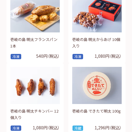
壱岐の島 明太フランスパン
壱岐の島 明太からあげ 10個
1本
入り
540円
（税込）
1,080円
（税込）
冷凍
冷凍
壱岐の島 明太チキンバー 12
壱岐の島 できたて明太 100g
個入り
1,080円
（税込）
1,296円
（税込）
冷凍
冷蔵