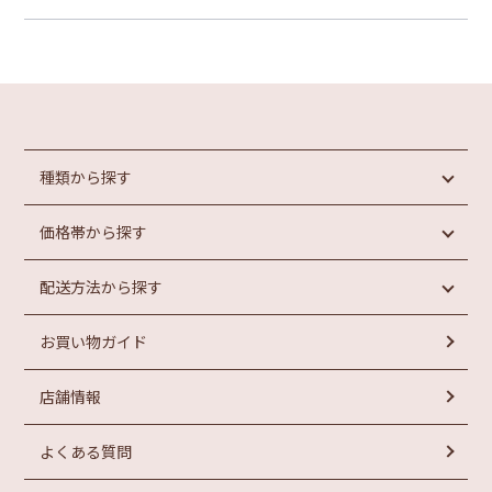
種類から探す
価格帯から探す
めんたいこ
魚介類加工品
配送方法から探す
惣菜・パン
円未満
もつ鍋
円以上
1,000
1,000
お買い物ガイド
ラーメン
常温商品
円以上
お菓子
冷蔵商品
円以上
2,000
3,000
店舗情報
冷凍商品
円以上
円以上
4,000
5,000
よくある質問