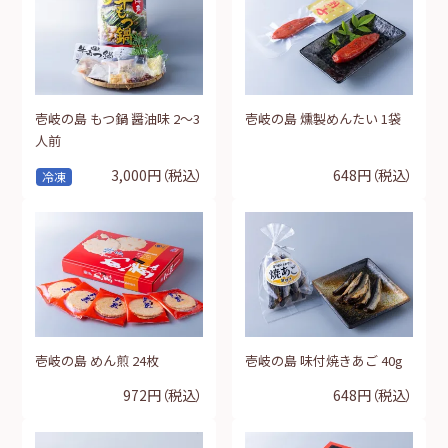
壱岐の島 もつ鍋 醤油味 2～3
壱岐の島 燻製めんたい 1袋
人前
3,000円
（税込）
648円
（税込）
冷凍
壱岐の島 めん煎 24枚
壱岐の島 味付焼きあご 40g
972円
（税込）
648円
（税込）