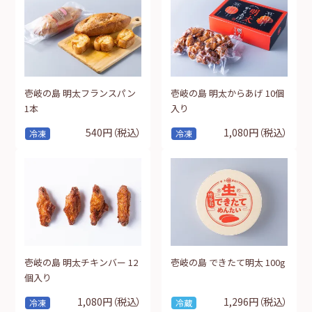
壱岐の島 明太フランスパン
壱岐の島 明太からあげ 10個
1本
入り
540円
（税込）
1,080円
（税込）
冷凍
冷凍
壱岐の島 明太チキンバー 12
壱岐の島 できたて明太 100g
個入り
1,080円
（税込）
1,296円
（税込）
冷凍
冷蔵