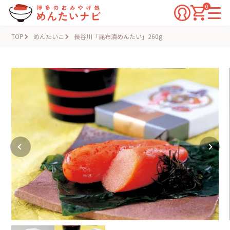
0
TOP
めんたいこ
長谷川「昆布漬めんたい」260g