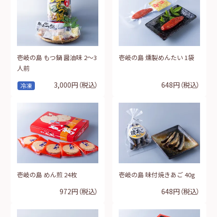
壱岐の島 もつ鍋 醤油味 2～3
壱岐の島 燻製めんたい 1袋
人前
3,000円
（税込）
648円
（税込）
冷凍
壱岐の島 めん煎 24枚
壱岐の島 味付焼きあご 40g
972円
（税込）
648円
（税込）