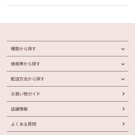
種類から探す
価格帯から探す
めんたいこ
魚介類加工品
配送方法から探す
惣菜・パン
円未満
もつ鍋
円以上
1,000
1,000
お買い物ガイド
ラーメン
常温商品
円以上
お菓子
冷蔵商品
円以上
2,000
3,000
店舗情報
冷凍商品
円以上
円以上
4,000
5,000
よくある質問