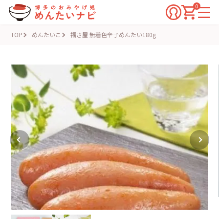
0
TOP
めんたいこ
福さ屋 無着色辛子めんたい180g