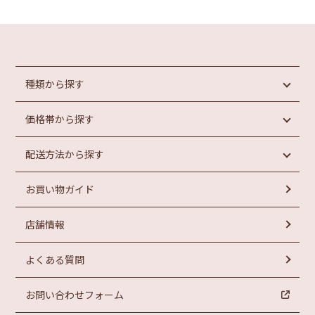
種類から探す
価格帯から探す
めんたいこ
魚介類加工品
配送方法から探す
惣菜・パン
円未満
もつ鍋
円以上
1,000
1,000
お買い物ガイド
ラーメン
常温商品
円以上
お菓子
冷蔵商品
円以上
2,000
3,000
店舗情報
冷凍商品
円以上
円以上
4,000
5,000
よくある質問
お問い合わせフォーム