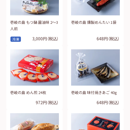
壱岐の島 もつ鍋 醤油味 2～3
壱岐の島 燻製めんたい 1袋
人前
3,000円
（税込）
648円
（税込）
冷凍
壱岐の島 めん煎 24枚
壱岐の島 味付焼きあご 40g
972円
（税込）
648円
（税込）